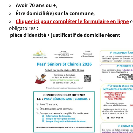
Avoir 70 ans ou +,
Être domicilié(e) sur la commune,
Cliquer ici pour compléter le formulaire en ligne
et
obligatoires :
pièce d’identité +
justificatif de domicile récent