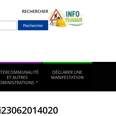
RECHERCHER
Rechercher :
NTERCOMMUNALITÉ
DÉCLARER UNE
ET AUTRES
MANIFESTATION
DMINISTRATIONS
i23062014020