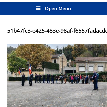
Open Menu
51b47fc3-e425-483e-98af-f6557fadacd