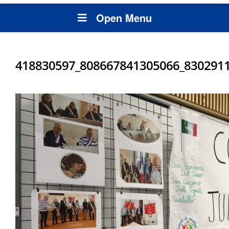
Open Menu
418830597_808667841305066_830291