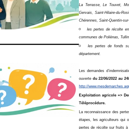
La Terrasse, Le Touvet, Moi
Gervais, Saint-Hilaire-du-Rosi
Chérennes, Saint-Quentin-sur-
les pertes de récolte 
communes de Poliènas, Tullins
les pertes de fonds su
département.
Les demandes d’indemnisatio
ouverte
du
22/06/2022
au 24
http://www.mesdemarches.agri
Exploitation agricole => D
Téléprocédure.
La reconnaissance des pertes
étapes, les agriculteurs qui
pertes de récolte sur fruits à