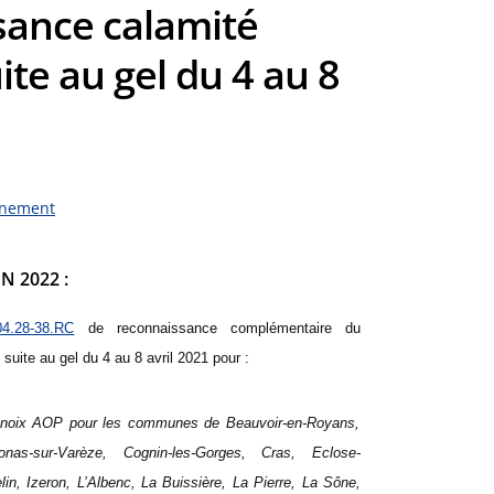
sance calamité
ite au gel du 4 au 8
nnement
N 2022 :
04.28-38.RC
de reconnaissance complémentaire du
 suite au gel du 4 au 8 avril 2021 pour :
n noix AOP pour les communes de Beauvoir-en-Royans,
nas-sur-Varèze, Cognin-les-Gorges, Cras, Eclose-
in, Izeron, L’Albenc, La Buissière, La Pierre, La Sône,