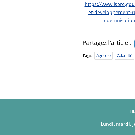
https://www.isere.gouv
et-developpement-rur
indemnisation-
Partagez l'article :
Tags:
Agricole
Calamité
HE
Lundi, mardi, j