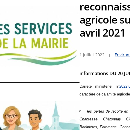
reconnais
agricole su
avril 2021
1 juillet 2022
Enviro
informations DU 20 JUI
L’
arrêté ministériel n°
2022.
caractère de calamité
agricole
les pertes de récolte e
Chantesse, Châtonnay, Clo
Badinières, Faramans, Goncel