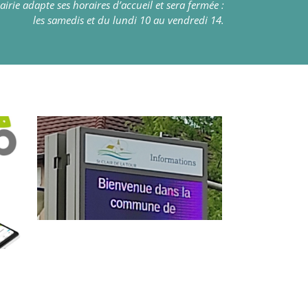
irie adapte ses horaires d’accueil et sera fermée :
les samedis et du lundi 10 au vendredi 14.