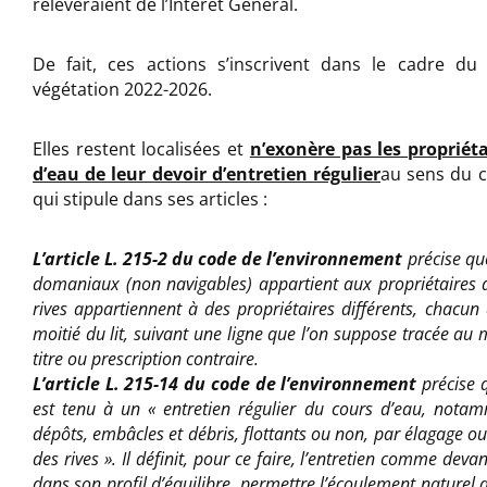
relèveraient de l’Intérêt Général.
De fait, ces actions s’inscrivent dans le cadre du
végétation 2022-2026.
Elles restent localisées et
n’exonère pas les propriéta
d’eau de leur devoir d’entretien régulier
au sens du 
qui stipule dans ses articles :
L’article L. 215-2 du code de l’environnement
précise que
domaniaux (non navigables) appartient aux propriétaires d
rives appartiennent à des propriétaires différents, chacun 
moitié du lit, suivant une ligne que
l’on suppose tracée au m
titre ou prescription contraire.
L’article L. 215-14 du code de l’environnement
précise q
est tenu à un « entretien régulier du cours d’eau, nota
dépôts, embâcles et débris, flottants ou non, par élagage o
des rives ». Il définit, pour ce faire,
l’entretien comme devan
dans son profil d’équilibre, permettre l’écoulement naturel