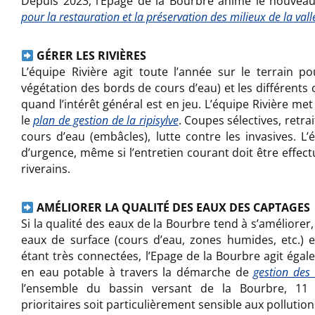
Depuis 2023, l’Epage de la Bourbre anime le nouvea
pour la restauration et la préservation des milieux de la val
GÉRER LES RIVIÈRES
L’équipe Rivière agit toute l’année sur le terrain pou
végétation des bords de cours d’eau) et les différents 
quand l’intérêt général est en jeu. L’équipe Rivière met
le
plan de gestion de la ripisylve
. Coupes sélectives, retra
cours d’eau (embâcles), lutte contre les invasives. L’
d’urgence, même si l’entretien courant doit être effect
riverains.
AMÉLIORER LA QUALITÉ DES EAUX DES CAPTAGES
Si la qualité des eaux de la Bourbre tend à s’améliorer
eaux de surface (cours d’eau, zones humides, etc.) e
étant très connectées, l’Epage de la Bourbre agit éga
en eau potable à travers la démarche de
gestion des 
l’ensemble du bassin versant de la Bourbre, 11 
prioritaires soit particulièrement sensible aux pollution