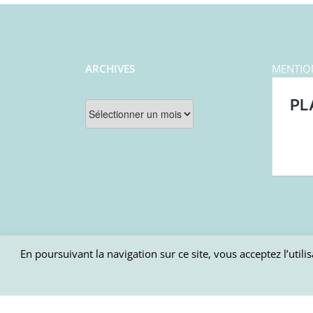
ARCHIVES
MENTIO
Archives
En poursuivant la navigation sur ce site, vous acceptez l’uti
@ communication St Clair de la Tour
Powered by
City H