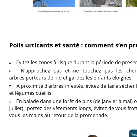
Poils urticants et santé : comment s’en p
Évitez les zones à risque durant la période de présen
N’approchez pas et ne touchez pas
les chen
arbres
porteurs de nid et
gardez les enfants éloignés
.
A proximité d’arbres infestés, évitez de faire sécher l
et légumes cueillis.
En balade
dans une forêt de pins (de janvier à mai) o
juillet) :
portez des
vêtements longs
,
évitez de vous frot
vous les mains au retour de
la promenade.