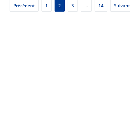
Pagination
Précédent
1
2
3
…
14
Suivant
des
publications