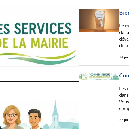
Bie
Le me
de-l
déve
du f
24 jui
Com
Les 
dans 
Vous 
comp
23 jui