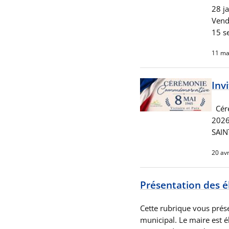
28 ja
Vend
15 s
11 ma
Inv
Cér
202
SAIN
20 avr
Présentation des é
Cette rubrique vous pré
municipal. Le maire est él