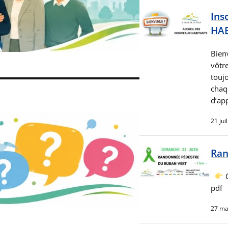
Ins
HAB
Bien
vôtre
touj
chaq
d’ap
21 jui
Ran
C
pdf
27 ma