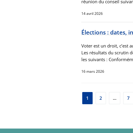
réunion du conseil suivan
14 avril 2026
Élections : dates, 
Voter est un droit, c’est
Les résultats du scrutin
les suivants : Conformé
16 mars 2026
Pagination
1
2
…
7
des
publication