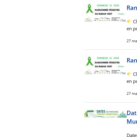
Ran
Cl
en 
27 ma
Ran
Cl
en p
27 ma
Dat
Mun
Date